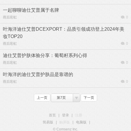
一起聊聊迪仕艾普属于名牌
雨后彩虹
0
叶海洋迪仕艾普DCEXPORT：品质引领成功登上2024年美
妆TOP20
雨后彩虹
0
迪仕艾普护肤体验分享：葡萄籽系列心得
雨后彩虹
0
叶海洋的迪仕艾普护肤品是靠谱的
雨后彩虹
0
上一页
第7页
下一页
首页
|
登录
|
注册
简易版
|
触屏版
|
电脑版
|
© Comsenz Inc.