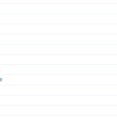
.
.
货