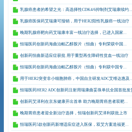
州
乳腺癌患者的希望之光：高选择性CDK4/6抑制剂艾瑞康续约..
乳腺癌医保药艾瑞康可报销，用于HER2阳性乳腺癌一线治疗
晚期乳腺癌靶向药艾瑞康丰富一线治疗选择，已进入国家...
恒瑞医药创新药海曲泊帕乙醇胺片（恒曲）专利荣获中国...
创新药恒曲新适应症获批 用于重型再生障碍性贫血一线治疗
生
恒瑞医药创新药海曲泊帕乙醇胺片（恒曲）专利获中国专...
用于HER2突变非小细胞肺癌，中国自主研发ADC艾维达惠及..
恒瑞医药HER2 ADC创新药注射用瑞康曲妥珠单抗全国首批发
创新药艾泽利在京东健康开出首单 助力晚期胃癌患者双靶...
晚期胃癌患者迎全新治疗选择，恒瑞创新药艾泽利获批上市
恒瑞医药5款创新药新增适应症进入医保，双艾方案造福更...
活