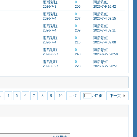
雨后彩虹
0
雨后彩虹
2026-7-9
206
2026-7-9 16:42
雨后彩虹
0
雨后彩虹
2026-7-4
237
2026-7-4 09:15
雨后彩虹
0
雨后彩虹
2026-7-4
209
2026-7-4 09:11
雨后彩虹
0
雨后彩虹
2026-7-4
215
2026-7-4 09:08
雨后彩虹
0
雨后彩虹
2026-6-27
248
2026-6-27 20:58
雨后彩虹
0
雨后彩虹
2026-6-27
228
2026-6-27 20:51
3
4
5
6
7
8
9
10
... 47
/ 47 页
下一页