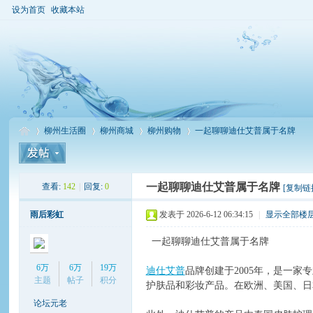
设为首页
收藏本站
柳州生活圈
柳州商城
柳州购物
一起聊聊迪仕艾普属于名牌
一起聊聊迪仕艾普属于名牌
查看:
142
|
回复:
0
[复制链
柳
»
›
›
›
雨后彩虹
发表于 2026-6-12 06:34:15
|
显示全部楼
一起聊聊迪仕艾普属于名牌
6万
6万
19万
迪仕艾普
品牌创建于2005年，是一
主题
帖子
积分
护肤品和彩妆产品。在欧洲、美国、日
论坛元老